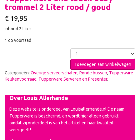
trommel 2 Liter rood / goud
€
19,95
inhoud 2 Liter.
1 op voorraad
Toevoegen aan winkelwagen
Categorieën:
Overige serveerschalen
,
Ronde bussen
,
Tupperware
Keukenvoorraad
,
Tupperware Serveren en Presenter
.
Over Louis Allerhande
Deze website is onderdeel van Louisallerhande.nl De naam
Tupperware is beschermd, en wordt hier alleen gebruikt
omdat zij onderdeel is van het artikel en haar kwaliteit
weergeeft!