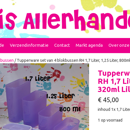
de
Verzendinformatie
Contact
Markt agenda
Over onze
kbussen
/ Tupperware set van 4 blokbussen RH 1,7 Liter, 1,25 Liter, 800m
Tupperwa
RH 1,7 Li
320ml Li
€
45,00
inhoud 1x 1,7 Lite
1 op voorraad