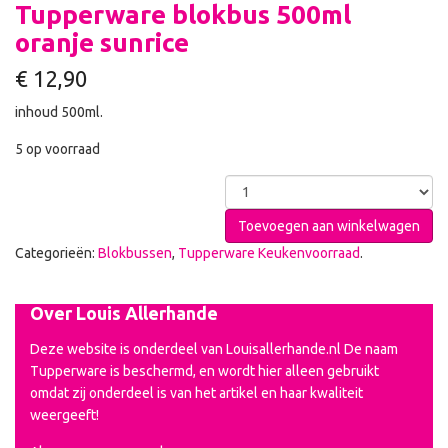
Tupperware blokbus 500ml
oranje sunrice
€
12,90
inhoud 500ml.
5 op voorraad
Toevoegen aan winkelwagen
Categorieën:
Blokbussen
,
Tupperware Keukenvoorraad
.
Over Louis Allerhande
Deze website is onderdeel van Louisallerhande.nl De naam
Tupperware is beschermd, en wordt hier alleen gebruikt
omdat zij onderdeel is van het artikel en haar kwaliteit
weergeeft!