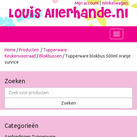
Mijn account
|
Winkelwagen
Toggle
navigation
Home
/
Producten
/
Tupperware
Keukenvoorraad
/
Blokbussen
/ Tupperware blokbus 500ml oranje
sunrice
Zoeken
Categorieën
Aanbiedingen Tupperware