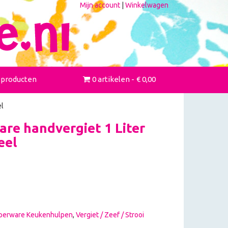
Mijn account
|
Winkelwagen
 producten
0 artikelen
€ 0,00
el
re handvergiet 1 Liter
eel
perware Keukenhulpen
,
Vergiet / Zeef / Strooi