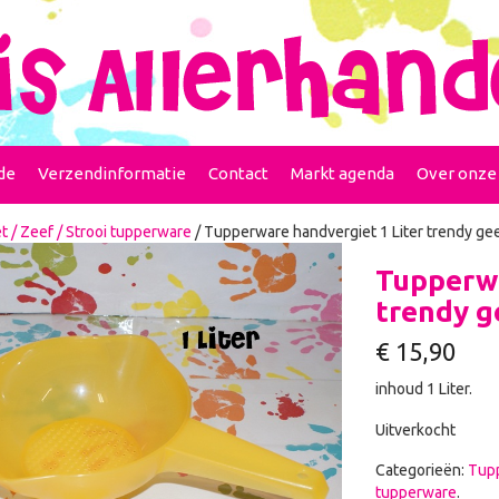
de
Verzendinformatie
Contact
Markt agenda
Over onze
t / Zeef / Strooi tupperware
/ Tupperware handvergiet 1 Liter trendy ge
Tupperwa
trendy g
€
15,90
inhoud 1 Liter.
Uitverkocht
Categorieën:
Tup
tupperware
.