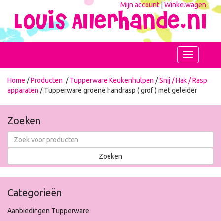
Mijn account
|
Winkelwagen
Toggle
navigation
Home
/
Producten
/
Tupperware Keukenhulpen
/
Snij / Hak / Rasp
apparaten
/ Tupperware groene handrasp ( grof ) met geleider
Zoeken
Categorieën
Aanbiedingen Tupperware