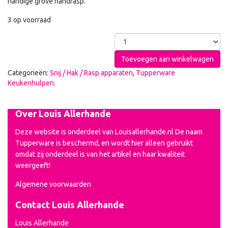
handige grove handrasp.
3 op voorraad
Toevoegen aan winkelwagen
Categorieën:
Snij / Hak / Rasp apparaten
,
Tupperware
Keukenhulpen
.
Over Louis Allerhande
Deze website is onderdeel van Louisallerhande.nl De naam
Tupperware is beschermd, en wordt hier alleen gebruikt
omdat zij onderdeel is van het artikel en haar kwaliteit
weergeeft!
Algemene voorwaarden
Contact Louis Allerhande
Louis Allerhande