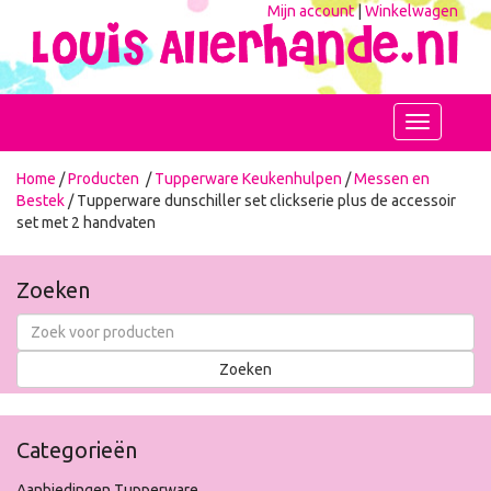
Mijn account
|
Winkelwagen
Toggle
navigation
Home
/
Producten
/
Tupperware Keukenhulpen
/
Messen en
Bestek
/ Tupperware dunschiller set clickserie plus de accessoir
set met 2 handvaten
Zoeken
Categorieën
Aanbiedingen Tupperware