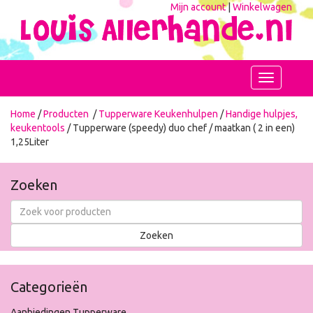
Mijn account
|
Winkelwagen
Toggle
navigation
Home
/
Producten
/
Tupperware Keukenhulpen
/
Handige hulpjes,
keukentools
/ Tupperware (speedy) duo chef / maatkan ( 2 in een)
1,25Liter
Zoeken
Categorieën
Aanbiedingen Tupperware