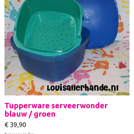
Tupperware serveerwonder
blauw / groen
€
39,90