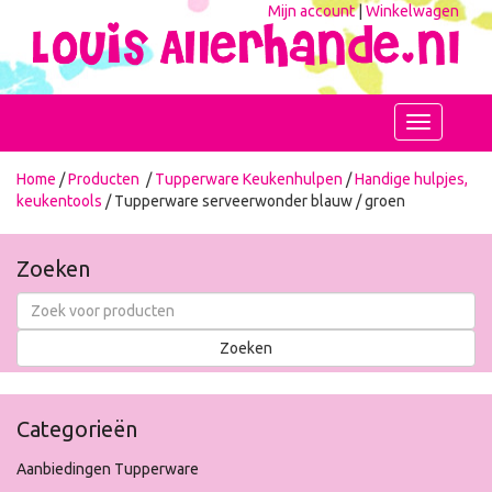
Mijn account
|
Winkelwagen
Toggle
navigation
Home
/
Producten
/
Tupperware Keukenhulpen
/
Handige hulpjes,
keukentools
/ Tupperware serveerwonder blauw / groen
Zoeken
Categorieën
Aanbiedingen Tupperware