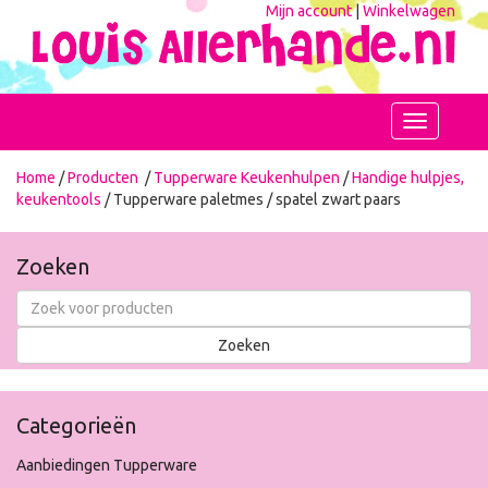
Mijn account
|
Winkelwagen
Toggle
navigation
Home
/
Producten
/
Tupperware Keukenhulpen
/
Handige hulpjes,
keukentools
/ Tupperware paletmes / spatel zwart paars
Zoeken
Categorieën
Aanbiedingen Tupperware