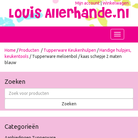
Mijn account
|
Winkelwagen
Toggle
navigation
Home
/
Producten
/
Tupperware Keukenhulpen
/
Handige hulpjes,
keukentools
/ Tupperware meloenbol / kaas schepje 2 maten
blauw
Zoeken
Categorieën
Aanbiedingen Tupperware