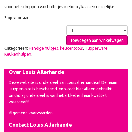
voor het scheppen van bolletjes meloen / kaas en dergelijke.
3 op voorraad
Toevoegen aan winkelwagen
Categorieën:
Handige hulpjes, keukentools
,
Tupperware
Keukenhulpen
.
Over Louis Allerhande
Deze website is onderdeel van Louisallerhande.nl De naam
Tupperware is beschermd, en wordt hier alleen gebruikt
omdat zij onderdeel is van het artikel en haar kwaliteit
weergeeft!
Algemene voorwaarden
Contact Louis Allerhande