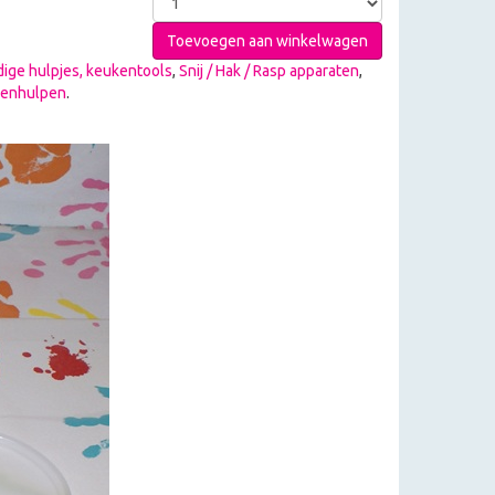
Toevoegen aan winkelwagen
ige hulpjes, keukentools
,
Snij / Hak / Rasp apparaten
,
kenhulpen
.