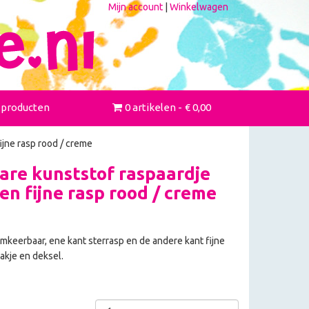
Mijn account
|
Winkelwagen
 producten
0 artikelen
€ 0,00
ijne rasp rood / creme
re kunststof raspaardje
en fijne rasp rood / creme
omkeerbaar, ene kant sterrasp en de andere kant fijne
kje en deksel.