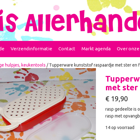
de
Verzendinformatie
Contact
Markt agenda
Over onze
ge hulpjes, keukentools
/ Tupperware kunststof raspaardje met ster en f
Tupperwa
met ster 
€
19,90
rasp gedeelte is 
rasp met opvangba
14 op voorraad