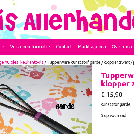
de
Verzendinformatie
Contact
Markt agenda
Over onze
ge hulpjes, keukentools
/ Tupperware kunststof garde / klopper zwart / 
Tupperwa
klopper 
€
15,90
kunststof garde.
5 op voorraad