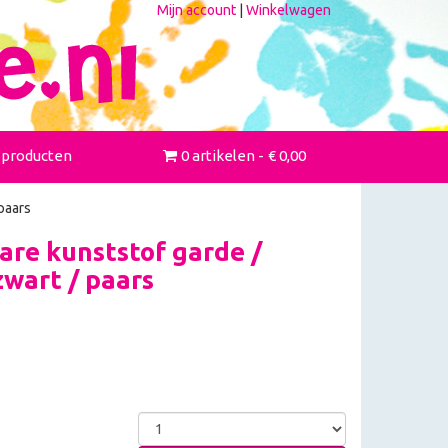
Mijn account
|
Winkelwagen
 producten
0 artikelen
€ 0,00
paars
re kunststof garde /
zwart / paars