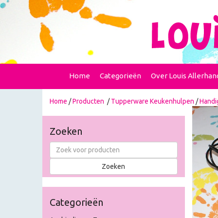
Home
Categorieën
Over Louis Allerhan
Home
/
Producten
/
Tupperware Keukenhulpen
/
Handi
Zoeken
Categorieën