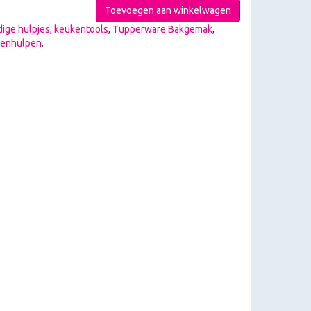
Toevoegen aan winkelwagen
ige hulpjes, keukentools
,
Tupperware Bakgemak
,
kenhulpen
.