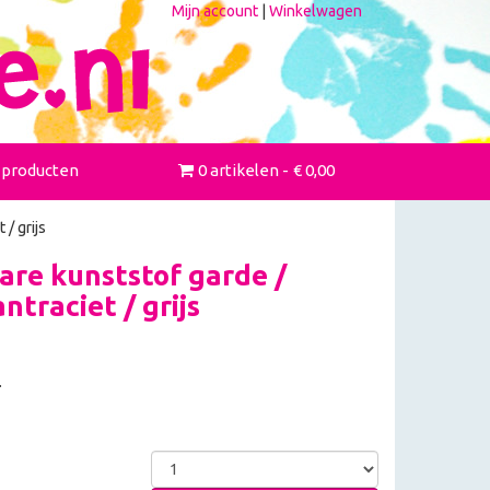
Mijn account
|
Winkelwagen
 producten
0 artikelen
€ 0,00
/ grijs
re kunststof garde /
ntraciet / grijs
.