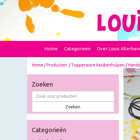
Home
Categorieën
Over Louis Allerhan
Home
/
Producten
/
Tupperware Keukenhulpen
/
Handi
Zoeken
Categorieën