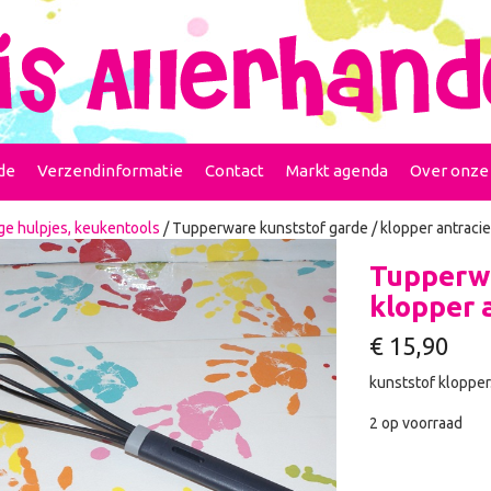
de
Verzendinformatie
Contact
Markt agenda
Over onze
ge hulpjes, keukentools
/ Tupperware kunststof garde / klopper antraciet 
Tupperwa
klopper a
€
15,90
kunststof klopper
2 op voorraad