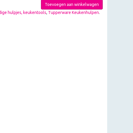
Toevoegen aan winkelwagen
ige hulpjes, keukentools
,
Tupperware Keukenhulpen
.