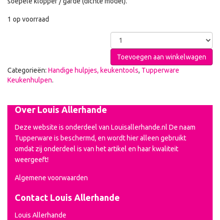
soepele klopper / garde (dichte model).
1 op voorraad
Toevoegen aan winkelwagen
Categorieën:
Handige hulpjes, keukentools
,
Tupperware
Keukenhulpen
.
Over Louis Allerhande
Deze website is onderdeel van Louisallerhande.nl De naam
Tupperware is beschermd, en wordt hier alleen gebruikt
omdat zij onderdeel is van het artikel en haar kwaliteit
weergeeft!
Algemene voorwaarden
Contact Louis Allerhande
Louis Allerhande