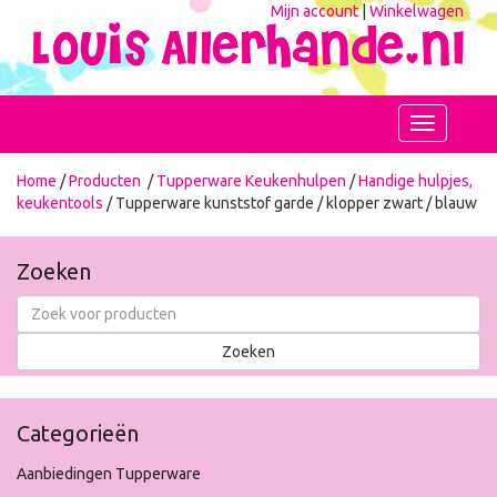
Mijn account
|
Winkelwagen
Toggle
navigation
Home
/
Producten
/
Tupperware Keukenhulpen
/
Handige hulpjes,
keukentools
/ Tupperware kunststof garde / klopper zwart / blauw
Zoeken
Categorieën
Aanbiedingen Tupperware