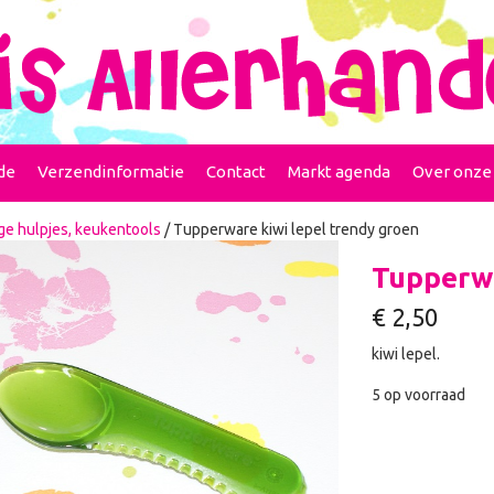
de
Verzendinformatie
Contact
Markt agenda
Over onze
ge hulpjes, keukentools
/ Tupperware kiwi lepel trendy groen
Tupperwa
€
2,50
kiwi lepel.
5 op voorraad