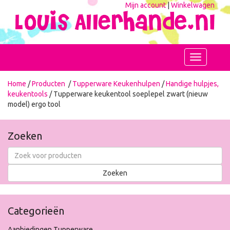
Mijn account
|
Winkelwagen
Toggle
navigation
Home
/
Producten
/
Tupperware Keukenhulpen
/
Handige hulpjes,
keukentools
/ Tupperware keukentool soeplepel zwart (nieuw
model) ergo tool
Zoeken
Categorieën
Aanbiedingen Tupperware