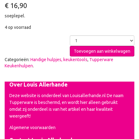
€
16,90
soeplepel.
4 op voorraad
Toevoegen aan winkelwagen
Categorieën:
Handige hulpjes, keukentools
,
Tupperware
Keukenhulpen
.
Over Louis Allerhande
Deze website is onderdeel van Louisallerhande.nl De naam
Tupperware is beschermd, en wordt hier alleen gebruikt
omdat zij onderdeel is van het artikel en haar kwaliteit
weergeeft!
Algemene voorwaarden