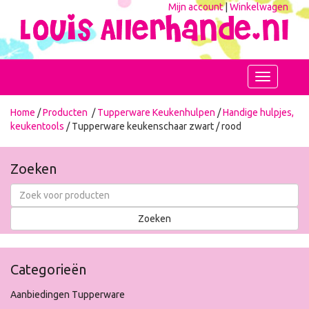
Mijn account
|
Winkelwagen
Toggle
navigation
Home
/
Producten
/
Tupperware Keukenhulpen
/
Handige hulpjes,
keukentools
/ Tupperware keukenschaar zwart / rood
Zoeken
Categorieën
Aanbiedingen Tupperware