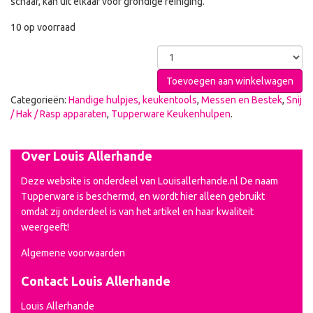
schaar, kan uit elkaar voor grondige reiniging.
10 op voorraad
Toevoegen aan winkelwagen
Categorieën:
Handige hulpjes, keukentools
,
Messen en Bestek
,
Snij
/ Hak / Rasp apparaten
,
Tupperware Keukenhulpen
.
Over Louis Allerhande
Deze website is onderdeel van Louisallerhande.nl De naam
Tupperware is beschermd, en wordt hier alleen gebruikt
omdat zij onderdeel is van het artikel en haar kwaliteit
weergeeft!
Algemene voorwaarden
Contact Louis Allerhande
Louis Allerhande