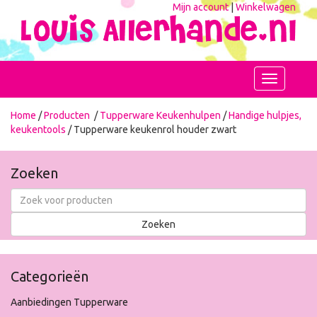
Mijn account
|
Winkelwagen
Toggle
navigation
Home
/
Producten
/
Tupperware Keukenhulpen
/
Handige hulpjes,
keukentools
/ Tupperware keukenrol houder zwart
Zoeken
Categorieën
Aanbiedingen Tupperware