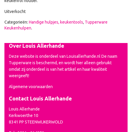
keukenrol houder.
Uitverkocht
Categorieën:
Handige hulpjes, keukentools
,
Tupperware
Keukenhulpen
.
Over Louis Allerhande
Deze website is onderdeel van Louisallerhande.nl De naam
Tupperware is beschermd, en wordt hier alleen gebruikt
omdat zij onderdeel is van het artikel en haar kwaliteit
weergeeft!
Algemene voorwaarden
Contact Louis Allerhande
Louis Allerhande
Kerkwoerthe 10
8341 PP STEENWIJKERWOLD