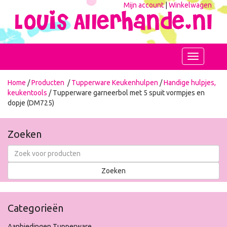
Mijn account
|
Winkelwagen
Toggle
navigation
Home
/
Producten
/
Tupperware Keukenhulpen
/
Handige hulpjes,
keukentools
/ Tupperware garneerbol met 5 spuit vormpjes en
dopje (DM725)
Zoeken
Categorieën
Aanbiedingen Tupperware