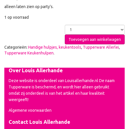
alleen laten zien op party’s.
1 op voorraad
Toevoegen aan winkelwagen
Categorieën:
Handige hulpjes, keukentools
,
Tupperware Allerlei
,
Tupperware Keukenhulpen
.
Over Louis Allerhande
Deze website is onderdeel van Louisallerhande.nl De naam
Tupperware is beschermd, en wordt hier alleen gebruikt
omdat zij onderdeel is van het artikel en haar kwaliteit
weergeeft!
Algemene voorwaarden
Contact Louis Allerhande