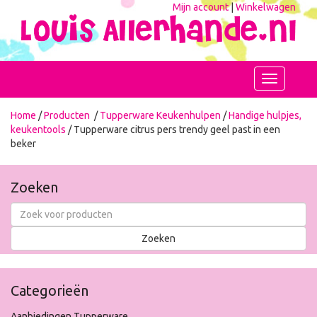
Mijn account
|
Winkelwagen
Toggle
navigation
Home
/
Producten
/
Tupperware Keukenhulpen
/
Handige hulpjes,
keukentools
/ Tupperware citrus pers trendy geel past in een
beker
Zoeken
Categorieën
Aanbiedingen Tupperware