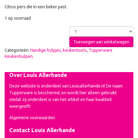
Citrus pers die in een beker past.
1 op voorraad
Toevoegen aan winkelwagen
Categorieën:
Handige hulpjes, keukentools
,
Tupperware
Keukenhulpen
.
Over Louis Allerhande
Deze website is onderdeel van Louisallerhande.nl De naam
Tupperware is beschermd, en wordt hier alleen gebruikt
omdat zij onderdeel is van het artikel en haar kwaliteit
weergeeft!
Algemene voorwaarden
Contact Louis Allerhande