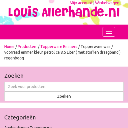
Mijn account
|
Winkelwagen
Toggle
navigation
Home
/
Producten
/
Tupperware Emmers
/ Tupperware was /
voorraad emmer kleur petrol ca 8,5 Liter ( met stoffen draagband )
regenboog
Zoeken
Categorieën
Aanbiedingen Tupperware