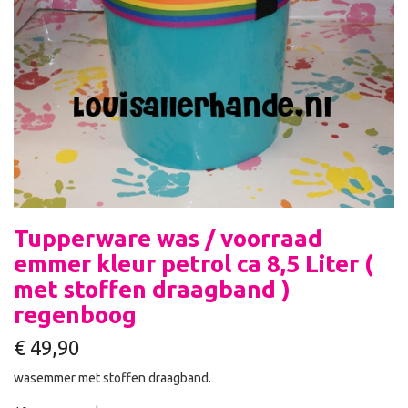
Tupperware was / voorraad
emmer kleur petrol ca 8,5 Liter (
met stoffen draagband )
regenboog
€
49,90
wasemmer met stoffen draagband.