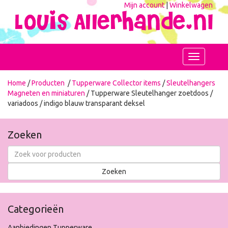
Mijn account
|
Winkelwagen
Toggle
navigation
Home
/
Producten
/
Tupperware Collector items
/
Sleutelhangers
Magneten en miniaturen
/ Tupperware Sleutelhanger zoetdoos /
variadoos / indigo blauw transparant deksel
Zoeken
Categorieën
Aanbiedingen Tupperware