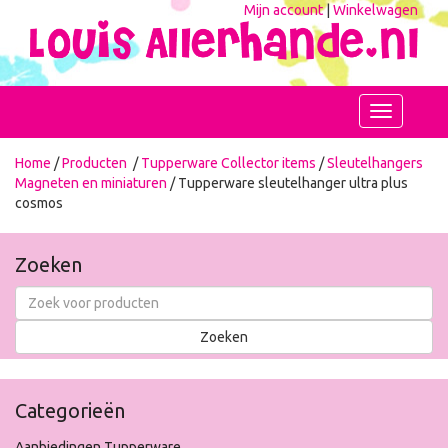
Mijn account
|
Winkelwagen
Toggle
navigation
Home
/
Producten
/
Tupperware Collector items
/
Sleutelhangers
Magneten en miniaturen
/ Tupperware sleutelhanger ultra plus
cosmos
Zoeken
Categorieën
Aanbiedingen Tupperware