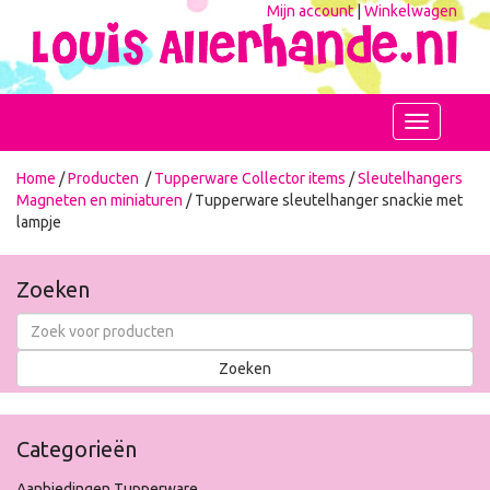
Mijn account
|
Winkelwagen
Toggle
navigation
Home
/
Producten
/
Tupperware Collector items
/
Sleutelhangers
Magneten en miniaturen
/ Tupperware sleutelhanger snackie met
lampje
Zoeken
Categorieën
Aanbiedingen Tupperware