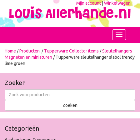
Mijn account
|
Winkelwagen
Toggle
navigation
Home
/
Producten
/
Tupperware Collector items
/
Sleutelhangers
Magneten en miniaturen
/ Tupperware sleutelhanger slabol trendy
lime groen
Zoeken
Categorieën
Aanbiedingen Tupperware