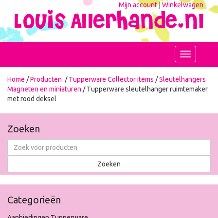
Mijn account
|
Winkelwagen
Toggle
navigation
Home
/
Producten
/
Tupperware Collector items
/
Sleutelhangers
Magneten en miniaturen
/ Tupperware sleutelhanger ruimtemaker
met rood deksel
Zoeken
Categorieën
Aanbiedingen Tupperware