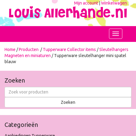
Mijn account
|
Winkelwagen
Toggle
navigation
Home
/
Producten
/
Tupperware Collector items
/
Sleutelhangers
Magneten en miniaturen
/ Tupperware sleutelhanger mini spatel
blauw
Zoeken
Categorieën
Aanbiedingen Tupperware