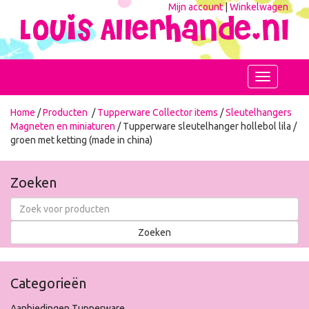
Mijn account
|
Winkelwagen
Toggle
navigation
Home
/
Producten
/
Tupperware Collector items
/
Sleutelhangers
Magneten en miniaturen
/ Tupperware sleutelhanger hollebol lila /
groen met ketting (made in china)
Zoeken
Categorieën
Aanbiedingen Tupperware