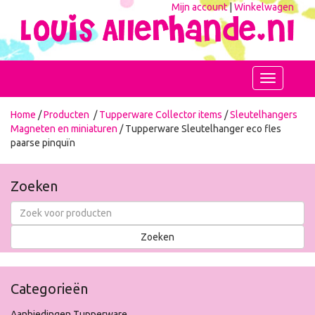
Mijn account
|
Winkelwagen
Toggle
navigation
Home
/
Producten
/
Tupperware Collector items
/
Sleutelhangers
Magneten en miniaturen
/ Tupperware Sleutelhanger eco fles
paarse pinquïn
Zoeken
Categorieën
Aanbiedingen Tupperware