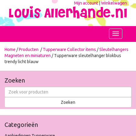
Mijn account
|
Winkelwagen
Toggle
navigation
Home
/
Producten
/
Tupperware Collector items
/
Sleutelhangers
Magneten en miniaturen
/ Tupperware sleutelhanger blokbus
trendy licht blauw
Zoeken
Categorieën
Aanbiedingen Tupperware