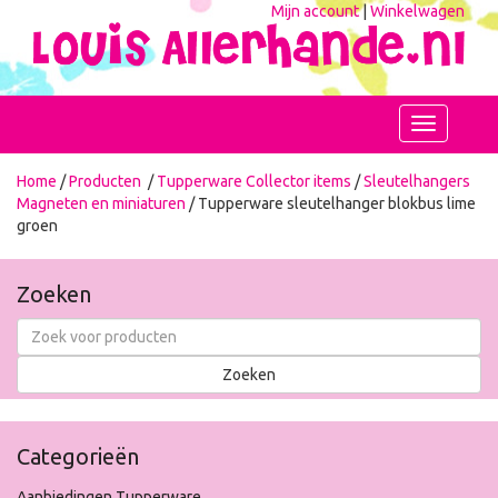
Mijn account
|
Winkelwagen
Toggle
navigation
Home
/
Producten
/
Tupperware Collector items
/
Sleutelhangers
Magneten en miniaturen
/ Tupperware sleutelhanger blokbus lime
groen
Zoeken
Categorieën
Aanbiedingen Tupperware