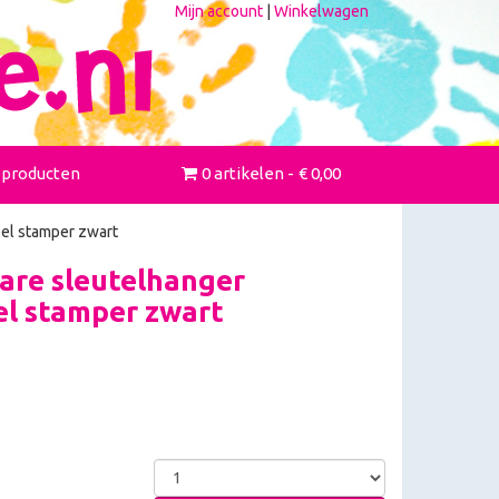
Mijn account
|
Winkelwagen
 producten
0 artikelen
€ 0,00
el stamper zwart
re sleutelhanger
l stamper zwart