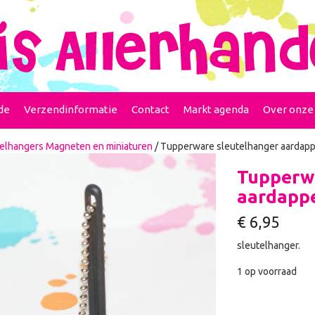
de
Verzendinformatie
Contact
Markt agenda
Over onze
elhangers Magneten en miniaturen
/ Tupperware sleutelhanger aardapp
Tupperwa
aardappe
€
6,95
sleutelhanger.
1 op voorraad