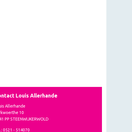
ntact Louis Allerhande
uis Allerhande
rkwoerthe 10
41 PP STEENWIJKERWOLD
.: 0521 - 514070