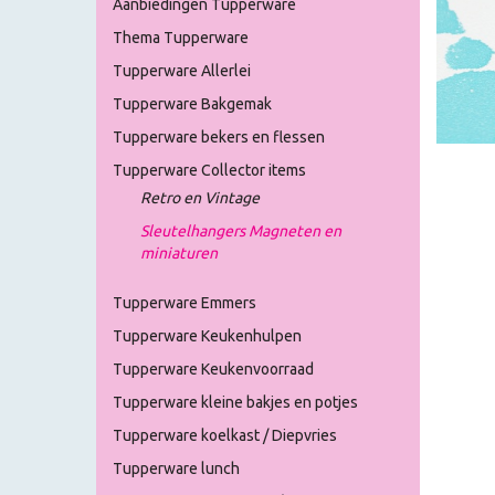
Aanbiedingen Tupperware
Thema Tupperware
Tupperware Allerlei
Tupperware Bakgemak
Tupperware bekers en flessen
Tupperware Collector items
Retro en Vintage
Sleutelhangers Magneten en
miniaturen
Tupperware Emmers
Tupperware Keukenhulpen
Tupperware Keukenvoorraad
Tupperware kleine bakjes en potjes
Tupperware koelkast / Diepvries
Tupperware lunch