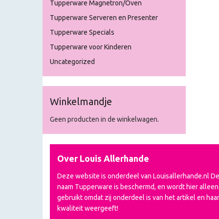
Tupperware Magnetron/Oven
Tupperware Serveren en Presenter
Tupperware Specials
Tupperware voor Kinderen
Uncategorized
Winkelmandje
Geen producten in de winkelwagen.
Over Louis Allerhande
Deze website is onderdeel van Louisallerhande.nl D
naam Tupperware is beschermd, en wordt hier alleen
gebruikt omdat zij onderdeel is van het artikel en haa
kwaliteit weergeeft!