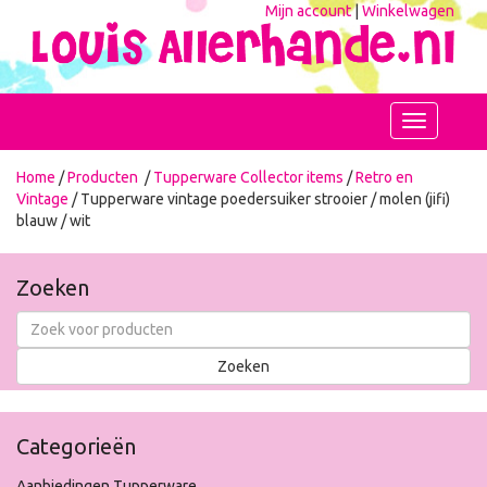
Mijn account
|
Winkelwagen
Toggle
navigation
Home
/
Producten
/
Tupperware Collector items
/
Retro en
Vintage
/ Tupperware vintage poedersuiker strooier / molen (jifi)
blauw / wit
Zoeken
Categorieën
Aanbiedingen Tupperware