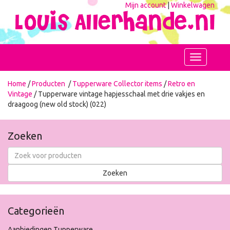
Mijn account
|
Winkelwagen
Toggle
navigation
Home
/
Producten
/
Tupperware Collector items
/
Retro en
Vintage
/ Tupperware vintage hapjesschaal met drie vakjes en
draagoog (new old stock) (022)
Zoeken
Categorieën
Aanbiedingen Tupperware