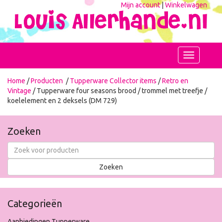
Mijn account
|
Winkelwagen
Toggle
navigation
Home
/
Producten
/
Tupperware Collector items
/
Retro en
Vintage
/ Tupperware four seasons brood / trommel met treefje /
koelelement en 2 deksels (DM 729)
Zoeken
Categorieën
Aanbiedingen Tupperware