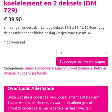
koelelement en 2 deksels (DM
729)
€
39,90
afmetingen onderbak met hoog deksel 27,2 x 15,4 x 10,9cm hoog.
de deksels hebben kleine opslag krasjes maar zijn nieuw.
1 op voorraad
Toevoegen aan winkelwagen
Categorieën:
Demo Tupperware
,
Lunch / Brood trommels
,
Retro en
Vintage
,
Tupperware lunch
.
Over Louis Allerhande
Deze website is onderdeel van Louisallerhande.nl De naam
Tupperware is beschermd, en wordt hier alleen gebruikt
omdat zij onderdeel is van het artikel en haar kwaliteit