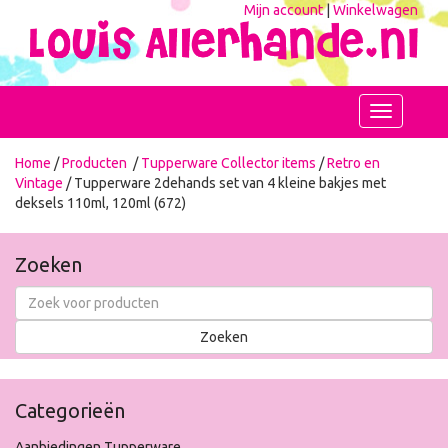
Mijn account
|
Winkelwagen
Toggle
navigation
Home
/
Producten
/
Tupperware Collector items
/
Retro en
Vintage
/ Tupperware 2dehands set van 4 kleine bakjes met
deksels 110ml, 120ml (672)
Zoeken
Categorieën
Aanbiedingen Tupperware