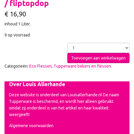
/ fliptopdop
€
16,90
inhoud 1 Liter.
9 op voorraad
Toevoegen aan winkelwagen
Categorieën:
Eco Flessen
,
Tupperware bekers en flessen
.
Over Louis Allerhande
Deze website is onderdeel van Louisallerhande.nl De naam
Tupperware is beschermd, en wordt hier alleen gebruikt
omdat zij onderdeel is van het artikel en haar kwaliteit
weergeeft!
Algemene voorwaarden