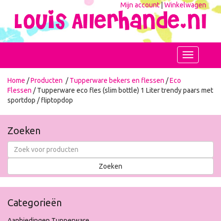
Mijn account
|
Winkelwagen
Toggle
navigation
Home
/
Producten
/
Tupperware bekers en flessen
/
Eco
Flessen
/ Tupperware eco fles (slim bottle) 1 Liter trendy paars met
sportdop / fliptopdop
Zoeken
Categorieën
Aanbiedingen Tupperware