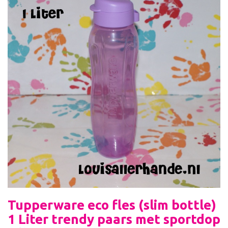
Tupperware eco fles (slim bottle)
1 Liter trendy paars met sportdop