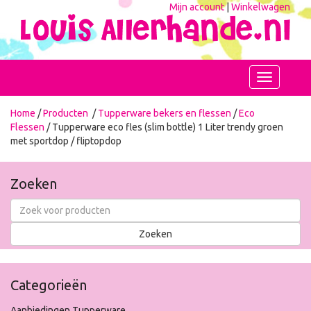
Mijn account
|
Winkelwagen
Toggle
navigation
Home
/
Producten
/
Tupperware bekers en flessen
/
Eco
Flessen
/ Tupperware eco fles (slim bottle) 1 Liter trendy groen
met sportdop / fliptopdop
Zoeken
Categorieën
Aanbiedingen Tupperware