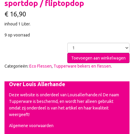
sportdop / fliptopdop
€
16,90
inhoud 1 Liter.
9 op voorraad
Toevoegen aan winkelwagen
Categorieën:
Eco Flessen
,
Tupperware bekers en flessen
.
Over Louis Allerhande
Deze website is onderdeel van Louisallerhande.nl De naam
Tupperware is beschermd, en wordt hier alleen gebruikt
omdat zij onderdeel is van het artikel en haar kwaliteit
weergeeft!
Algemene voorwaarden