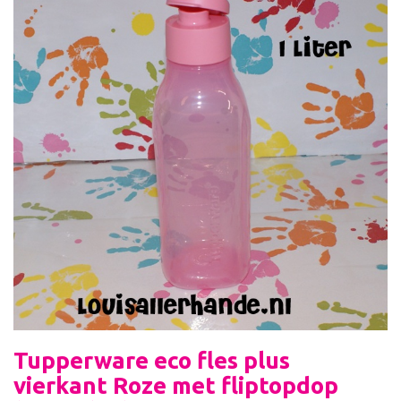
Tupperware eco fles plus
vierkant Roze met fliptopdop