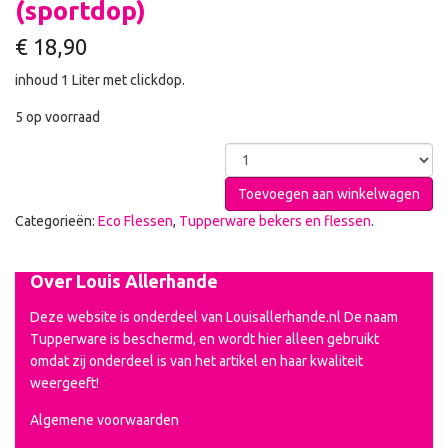
(sportdop)
€
18,90
inhoud 1 Liter met clickdop.
5 op voorraad
Toevoegen aan winkelwagen
Categorieën:
Eco Flessen
,
Tupperware bekers en flessen
.
Over Louis Allerhande
Deze website is onderdeel van Louisallerhande.nl De naam
Tupperware is beschermd, en wordt hier alleen gebruikt
omdat zij onderdeel is van het artikel en haar kwaliteit
weergeeft!
Algemene voorwaarden