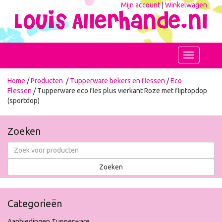
Mijn account
|
Winkelwagen
Toggle
navigation
Home
/
Producten
/
Tupperware bekers en flessen
/
Eco
Flessen
/ Tupperware eco fles plus vierkant Roze met fliptopdop
(sportdop)
Zoeken
Categorieën
Aanbiedingen Tupperware