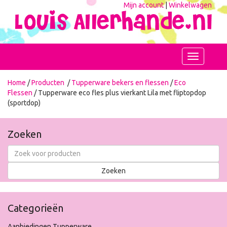
Mijn account
|
Winkelwagen
Toggle
navigation
Home
/
Producten
/
Tupperware bekers en flessen
/
Eco
Flessen
/ Tupperware eco fles plus vierkant Lila met fliptopdop
(sportdop)
Zoeken
Categorieën
Aanbiedingen Tupperware