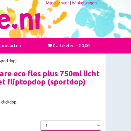
Mijn account
|
Winkelwagen
 producten
0 artikelen
€ 0,00
sportdop)
re eco fles plus 750ml licht
t fliptopdop (sportdop)
clickdop.