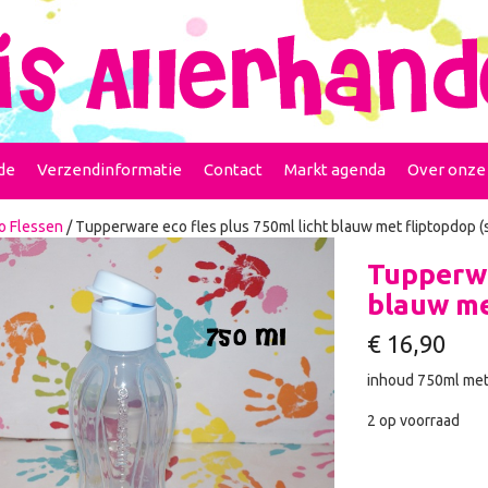
de
Verzendinformatie
Contact
Markt agenda
Over onze
o Flessen
/ Tupperware eco fles plus 750ml licht blauw met fliptopdop (
Tupperwa
blauw me
€
16,90
inhoud 750ml met 
2 op voorraad