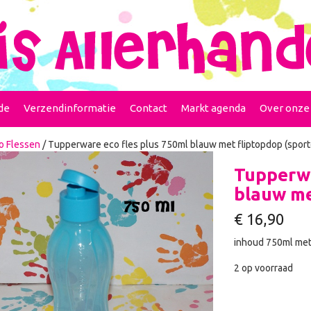
de
Verzendinformatie
Contact
Markt agenda
Over onze
o Flessen
/ Tupperware eco fles plus 750ml blauw met fliptopdop (spor
Tupperwa
blauw me
€
16,90
inhoud 750ml met 
2 op voorraad