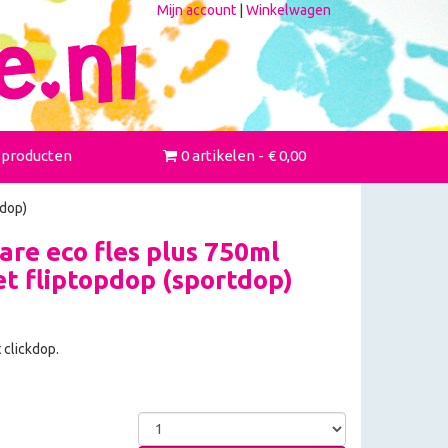
Mijn account
|
Winkelwagen
 producten
0 artikelen
€ 0,00
tdop)
re eco fles plus 750ml
t fliptopdop (sportdop)
clickdop.