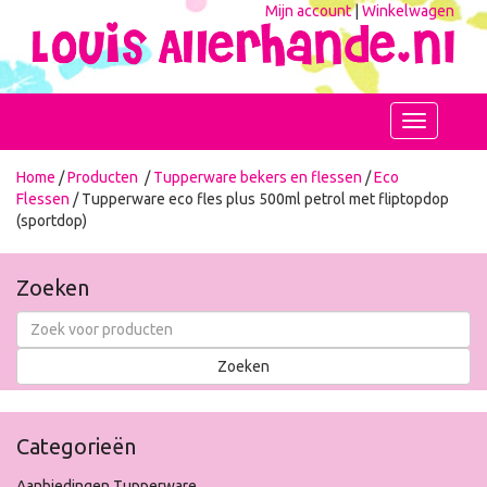
Mijn account
|
Winkelwagen
Toggle
navigation
Home
/
Producten
/
Tupperware bekers en flessen
/
Eco
Flessen
/ Tupperware eco fles plus 500ml petrol met fliptopdop
(sportdop)
Zoeken
Categorieën
Aanbiedingen Tupperware