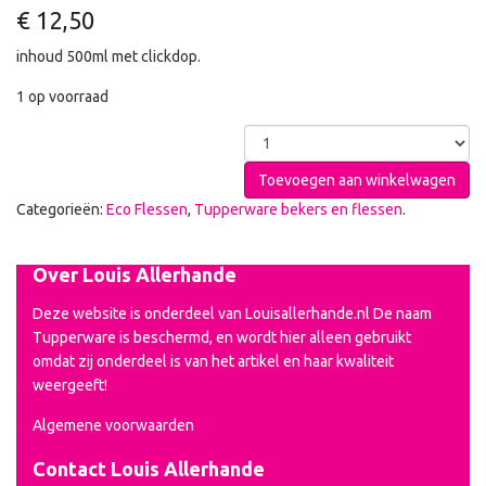
€
12,50
inhoud 500ml met clickdop.
1 op voorraad
Toevoegen aan winkelwagen
Categorieën:
Eco Flessen
,
Tupperware bekers en flessen
.
Over Louis Allerhande
Deze website is onderdeel van Louisallerhande.nl De naam
Tupperware is beschermd, en wordt hier alleen gebruikt
omdat zij onderdeel is van het artikel en haar kwaliteit
weergeeft!
Algemene voorwaarden
Contact Louis Allerhande