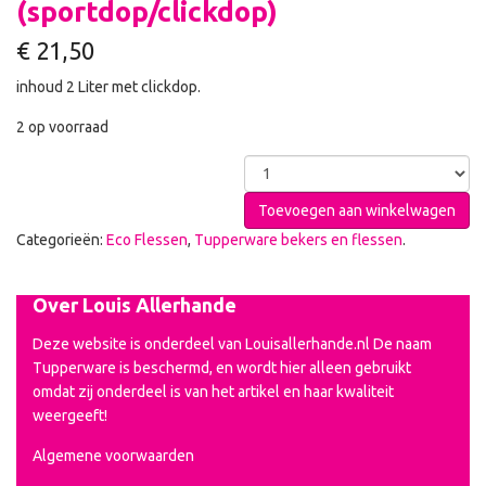
(sportdop/clickdop)
€
21,50
inhoud 2 Liter met clickdop.
2 op voorraad
Toevoegen aan winkelwagen
Categorieën:
Eco Flessen
,
Tupperware bekers en flessen
.
Over Louis Allerhande
Deze website is onderdeel van Louisallerhande.nl De naam
Tupperware is beschermd, en wordt hier alleen gebruikt
omdat zij onderdeel is van het artikel en haar kwaliteit
weergeeft!
Algemene voorwaarden