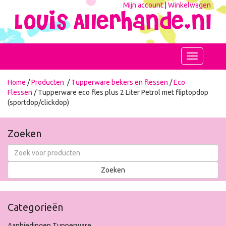
Mijn account
|
Winkelwagen
Toggle
navigation
Home
/
Producten
/
Tupperware bekers en flessen
/
Eco
Flessen
/ Tupperware eco fles plus 2 Liter Petrol met fliptopdop
(sportdop/clickdop)
Zoeken
Categorieën
Aanbiedingen Tupperware