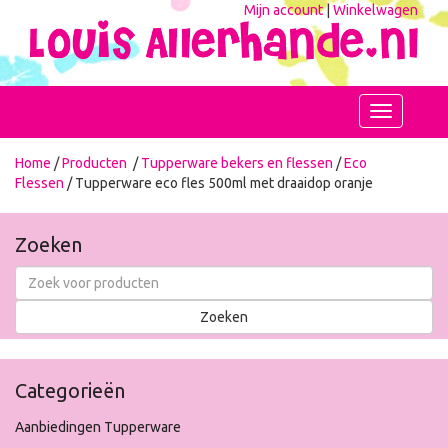
Mijn account
|
Winkelwagen
Toggle
navigation
Home
/
Producten
/
Tupperware bekers en flessen
/
Eco
Flessen
/ Tupperware eco fles 500ml met draaidop oranje
Zoeken
Categorieën
Aanbiedingen Tupperware