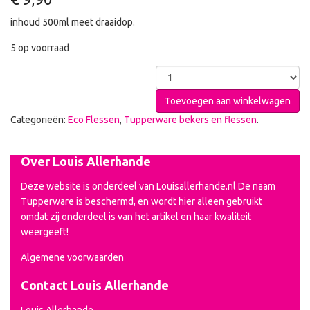
inhoud 500ml meet draaidop.
5 op voorraad
Toevoegen aan winkelwagen
Categorieën:
Eco Flessen
,
Tupperware bekers en flessen
.
Over Louis Allerhande
Deze website is onderdeel van Louisallerhande.nl De naam
Tupperware is beschermd, en wordt hier alleen gebruikt
omdat zij onderdeel is van het artikel en haar kwaliteit
weergeeft!
Algemene voorwaarden
Contact Louis Allerhande
Louis Allerhande