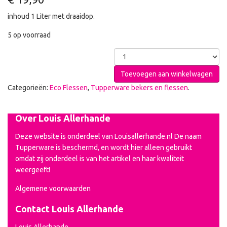
inhoud 1 Liter met draaidop.
5 op voorraad
Toevoegen aan winkelwagen
Categorieën:
Eco Flessen
,
Tupperware bekers en flessen
.
Over Louis Allerhande
Deze website is onderdeel van Louisallerhande.nl De naam
Tupperware is beschermd, en wordt hier alleen gebruikt
omdat zij onderdeel is van het artikel en haar kwaliteit
weergeeft!
Algemene voorwaarden
Contact Louis Allerhande
Louis Allerhande