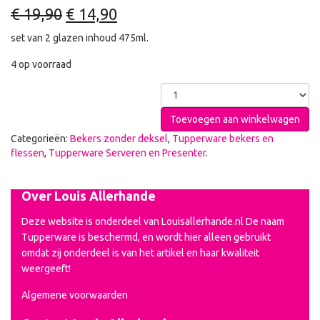
€
19,90
€
14,90
set van 2 glazen inhoud 475ml.
4 op voorraad
Toevoegen aan winkelwagen
Categorieën:
Bekers zonder deksel
,
Tupperware bekers en
flessen
,
Tupperware Serveren en Presenter
.
Over Louis Allerhande
Deze website is onderdeel van Louisallerhande.nl De naam
Tupperware is beschermd, en wordt hier alleen gebruikt
omdat zij onderdeel is van het artikel en haar kwaliteit
weergeeft!
Algemene voorwaarden