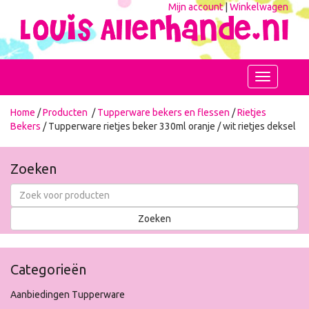
Mijn account
|
Winkelwagen
Toggle
navigation
Home
/
Producten
/
Tupperware bekers en flessen
/
Rietjes
Bekers
/ Tupperware rietjes beker 330ml oranje / wit rietjes deksel
Zoeken
Categorieën
Aanbiedingen Tupperware