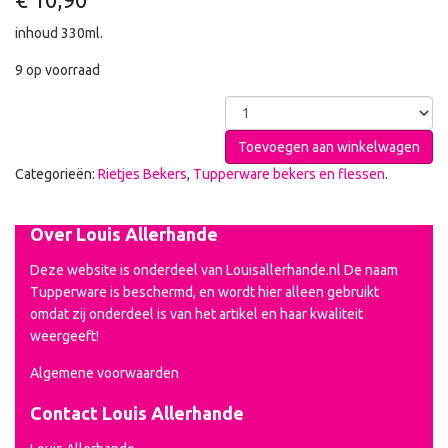
inhoud 330ml.
9 op voorraad
Toevoegen aan winkelwagen
Categorieën:
Rietjes Bekers
,
Tupperware bekers en flessen
.
Over Louis Allerhande
Deze website is onderdeel van Louisallerhande.nl De naam
Tupperware is beschermd, en wordt hier alleen gebruikt
omdat zij onderdeel is van het artikel en haar kwaliteit
weergeeft!
Algemene voorwaarden
Contact Louis Allerhande