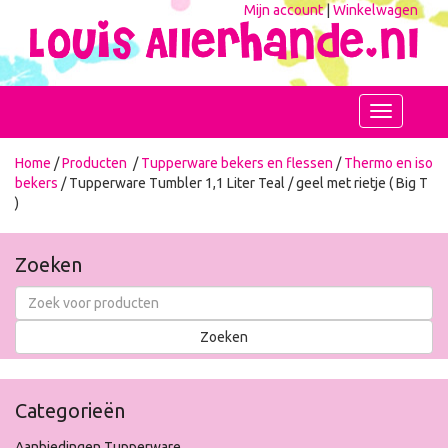
Mijn account
|
Winkelwagen
Toggle
navigation
Home
/
Producten
/
Tupperware bekers en flessen
/
Thermo en iso
bekers
/ Tupperware Tumbler 1,1 Liter Teal / geel met rietje ( Big T
)
Zoeken
Categorieën
Aanbiedingen Tupperware