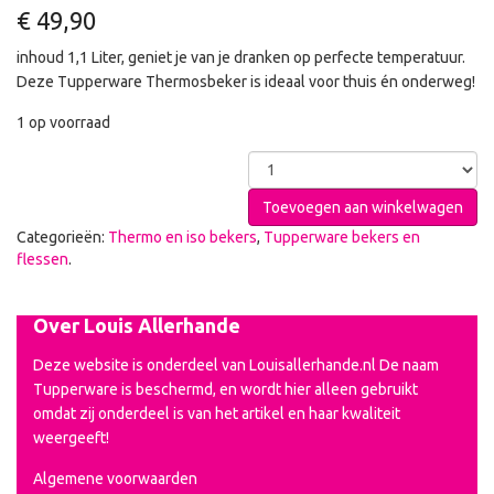
€
49,90
inhoud 1,1 Liter, geniet je van je dranken op perfecte temperatuur.
Deze Tupperware Thermosbeker is ideaal voor thuis én onderweg!
1 op voorraad
Toevoegen aan winkelwagen
Categorieën:
Thermo en iso bekers
,
Tupperware bekers en
flessen
.
Over Louis Allerhande
Deze website is onderdeel van Louisallerhande.nl De naam
Tupperware is beschermd, en wordt hier alleen gebruikt
omdat zij onderdeel is van het artikel en haar kwaliteit
weergeeft!
Algemene voorwaarden