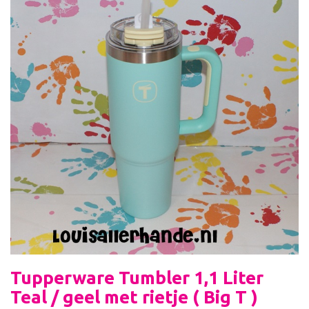
Tupperware Tumbler 1,1 Liter
Teal / geel met rietje ( Big T )