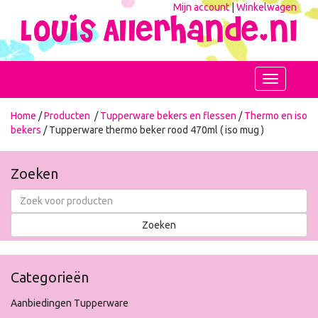
Mijn account
|
Winkelwagen
Toggle
navigation
Home
/
Producten
/
Tupperware bekers en flessen
/
Thermo en iso
bekers
/ Tupperware thermo beker rood 470ml ( iso mug )
Zoeken
Categorieën
Aanbiedingen Tupperware