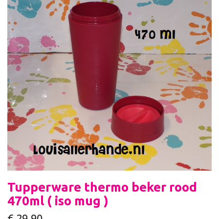
Tupperware thermo beker rood
470ml ( iso mug )
€
29,90