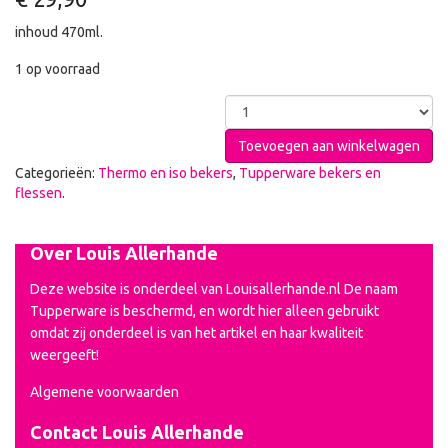
inhoud 470ml.
1 op voorraad
Toevoegen aan winkelwagen
Categorieën:
Thermo en iso bekers
,
Tupperware bekers en
flessen
.
Over Louis Allerhande
Deze website is onderdeel van Louisallerhande.nl De naam
Tupperware is beschermd, en wordt hier alleen gebruikt
omdat zij onderdeel is van het artikel en haar kwaliteit
weergeeft!
Algemene voorwaarden
Contact Louis Allerhande